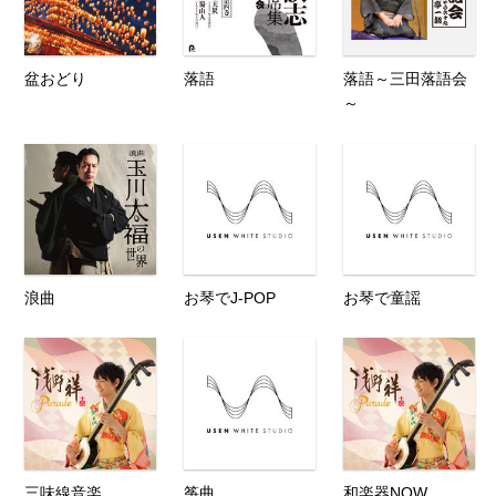
盆おどり
落語
落語～三田落語会
～
浪曲
お琴でJ-POP
お琴で童謡
三味線音楽
筝曲
和楽器NOW