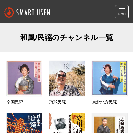
MENU
和風/民謡のチャンネル一覧
全国民謡
琉球民謡
東北地方民謡