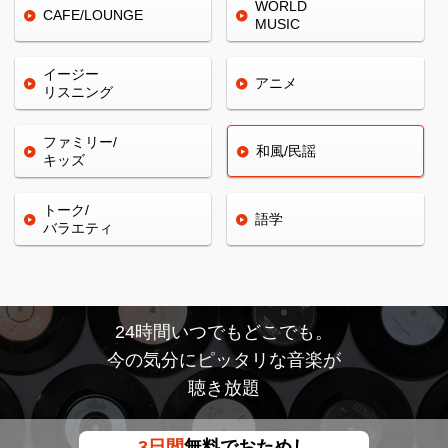
WORLD
CAFE/
LOUNGE
MUSIC
イージー
アニメ
リスニング
ファミリー/
和風/民謡
キッズ
トーク/
語学
バラエティ
24時間いつでもどこでも。
今の気分にピッタリな音楽が
聴き放題
3日間
無料でおためし