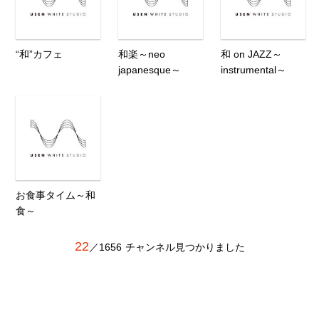
“和”カフェ
和楽～neo
和 on JAZZ～
japanesque～
instrumental～
お食事タイム～和
食～
22
／
1656
チャンネル見つかりました