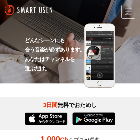
MENU
どんなシーンにも
合う音楽が必ずあります。
あなたはチャンネルを
選ぶだけ。
3日間
無料でおためし
1,000
Ch