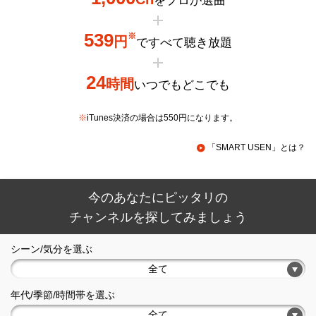
を
プロが選曲
539
※
円
で
すべて聴き放題
24
時間
いつでもどこでも
※
iTunes決済の場合は550円になります。
「SMART USEN」とは？
今のあなたにピッタリの
チャンネルを探してみましょう
シーン/気分を選ぶ
全て
年代/季節/時間帯を選ぶ
全て