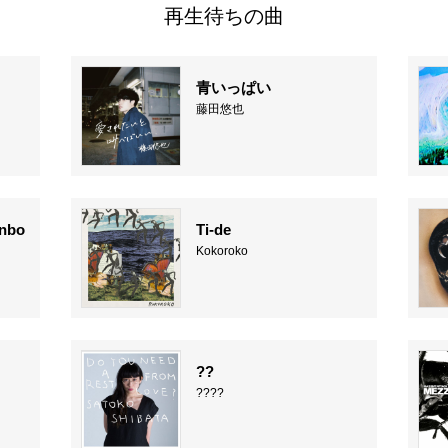
再生待ちの曲
青いっぱい
藤田悠也
inbo
Ti-de
Kokoroko
??
????