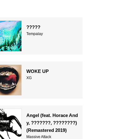
?????
Tempalay
WOKE UP
XG
Angel (feat. Horace And
y, ???????, ????????)
(Remastered 2019)
Massive Attack