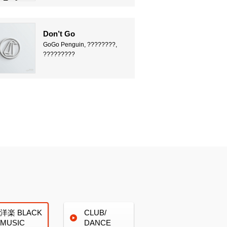
Don’t Go
GoGo Penguin, ????????,
?????????
洋楽
BLACK
CLUB/
MUSIC
DANCE