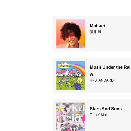
Matsuri
藤井 風
Mosh Under the Ra
w
Hi-STANDARD
Stars And Sons
Toro Y Moi