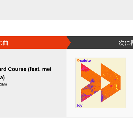
の曲
次に
rd Course (feat. mei
a)
ogam