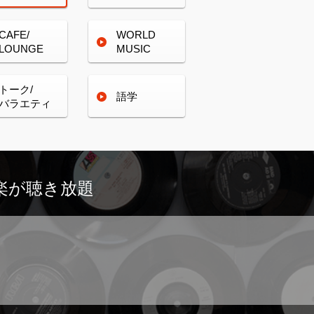
CAFE/
WORLD
LOUNGE
MUSIC
トーク/
語学
バラエティ
楽が
聴き放題