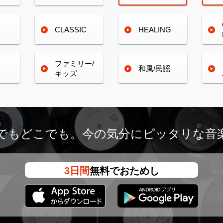
CLASSIC
HEALING
ファミリー/
和風/民謡
キッズ
つでもどこでも。
今の気分にピッタリな音
3日間
無料でおためし