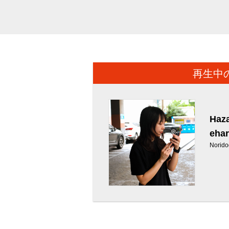
再生中
Haza
ehar
Norid