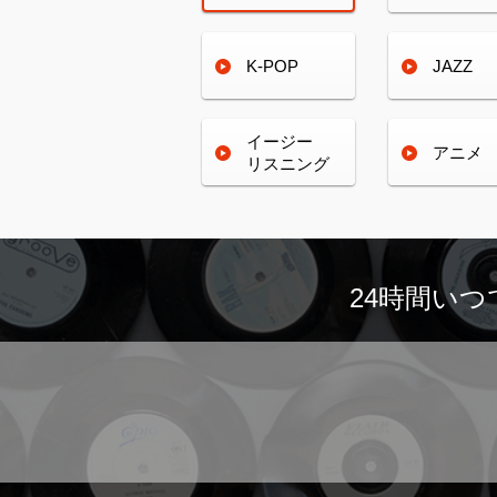
K-POP
JAZZ
イージー
アニメ
リスニング
24時間い