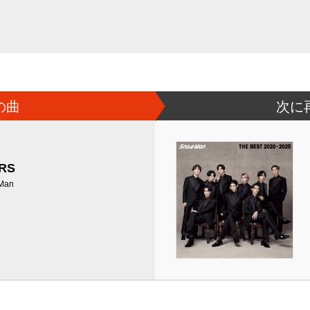
の曲
次に
RS
Man