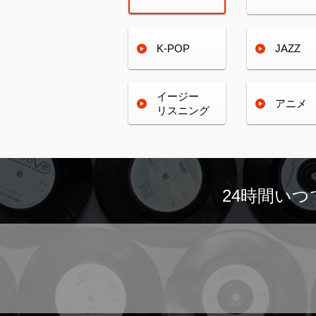
K-POP
JAZZ
イージー
アニメ
リスニング
24時間い