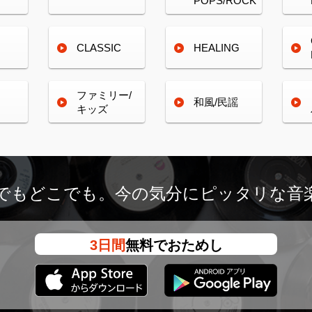
POPS/ROCK
CLASSIC
HEALING
ファミリー/
和風/民謡
キッズ
つでもどこでも。
今の気分にピッタリな音
3日間
無料でおためし