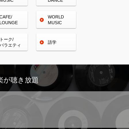
MUSIC
DANCE
CAFE/
WORLD
LOUNGE
MUSIC
トーク/
語学
バラエティ
楽が
聴き放題