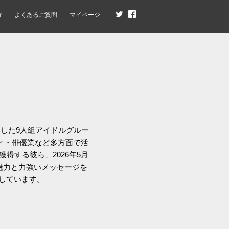
方
よくあるご質問
マイページ
果たした9人組アイドルグルー
ティ・俳優業など多方面で活
得する彼ら、2026年5月
たな魅力と力強いメッセージを
信しています。