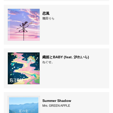
恋風
幾田りら
織姫とBABY (feat. 汐れいら)
ねぐせ。
Summer Shadow
Mrs. GREEN APPLE