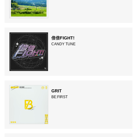
倍倍FIGHT!
CANDY TUNE
GRIT
BE:FIRST