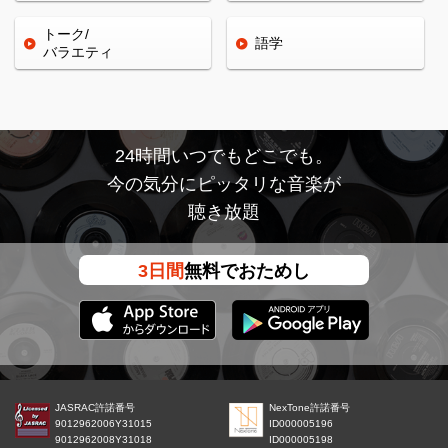
トーク/
語学
バラエティ
24時間いつでもどこでも。
今の気分にピッタリな音楽が
聴き放題
3日間
無料でおためし
JASRAC許諾番号
NexTone許諾番号
9012962006Y31015
ID000005196
9012962008Y31018
ID000005198