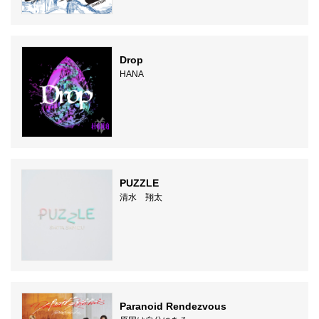
Drop
HANA
PUZZLE
清水 翔太
Paranoid Rendezvous