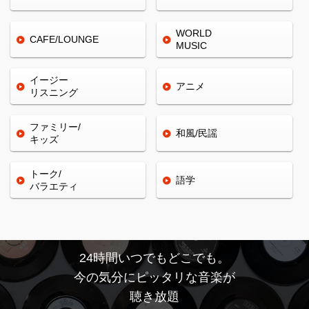
WORLD
CAFE/
LOUNGE
MUSIC
イージー
アニメ
リスニング
ファミリー/
和風/民謡
キッズ
トーク/
語学
バラエティ
24時間いつでもどこでも。
今の気分にピッタリな音楽が
聴き放題