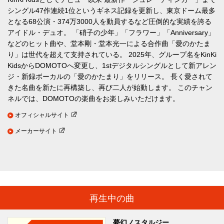
シングル47作連続1位というギネス記録を更新し、東京ドーム最多
となる68公演・374万3000人を動員するなど圧倒的な実績を誇る
アイドル・デュオ。 「硝子の少年」「フラワー」「Anniversary」
などのヒット曲や、堂本剛・堂本光一による合作曲「愛のかたま
り」は世代を超えて支持されている。 2025年、グループ名をKinKi
KidsからDOMOTOへ変更し、1stデジタルシングルとして新アレン
ジ・新録ボーカルの「愛のかたまり」をリリース。 長く愛されて
きた名曲を新たに再構築し、再び二人が始動します。 このチャン
ネルでは、DOMOTOの楽曲をお楽しみいただけます。
オフィシャルサイト
メーカーサイト
再生中の曲
夢幻ノスタルジー