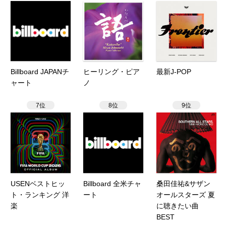
Billboard JAPANチ
ヒーリング・ピア
最新J-POP
ャート
ノ
7位
8位
9位
USENベストヒッ
Billboard 全米チャ
桑田佳祐&サザン
ト・ランキング 洋
ート
オールスターズ 夏
楽
に聴きたい曲
BEST