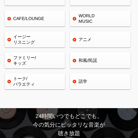
WORLD
CAFE/
LOUNGE
MUSIC
イージー
アニメ
リスニング
ファミリー/
和風/民謡
キッズ
トーク/
語学
バラエティ
24時間いつでもどこでも。
今の気分にピッタリな音楽が
聴き放題