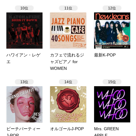
10位
11位
12位
ハワイアン・レゲ
カフェで流れるジ
最新K-POP
エ
ャズピアノ for
WOMEN
13位
14位
15位
ビーチパーティー
オルゴールJ-POP
Mrs. GREEN
J-POP
APPLE