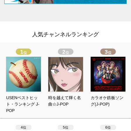
人気チャンネルランキング
1
2
3
位
位
位
USENベストヒッ
時を越えて輝く名
カラオケ鉄板ソン
ト・ランキング J-
曲☆J-POP
グ(J-POP)
POP
4位
5位
6位