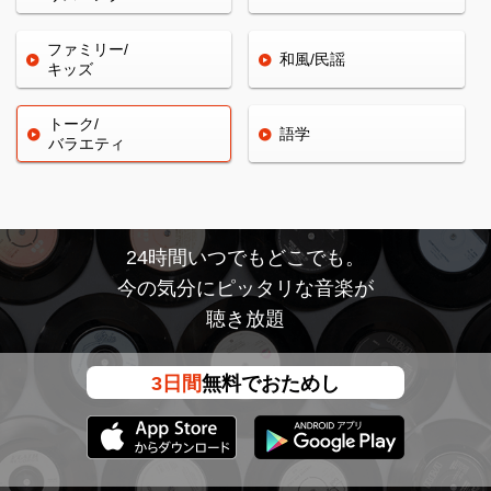
ファミリー/
和風/民謡
キッズ
トーク/
語学
バラエティ
24時間いつでもどこでも。
今の気分にピッタリな音楽が
聴き放題
3日間
無料でおためし