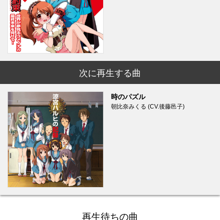
次に再生する曲
時のパズル
朝比奈みくる (CV.後藤邑子)
再生待ちの曲