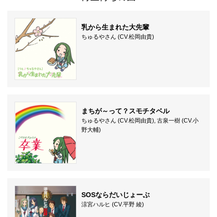
乳から生まれた大先輩
ちゅるやさん (CV.松岡由貴)
まちが～って？スモチタベル
ちゅるやさん (CV.松岡由貴), 古泉一樹 (CV.小
野大輔)
SOSならだいじょーぶ
涼宮ハルヒ (CV.平野 綾)