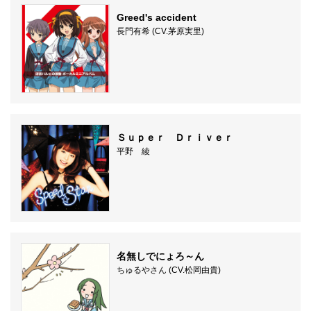
Greed's accident
長門有希 (CV.茅原実里)
Ｓｕｐｅｒ Ｄｒｉｖｅｒ
平野 綾
名無しでにょろ～ん
ちゅるやさん (CV.松岡由貴)