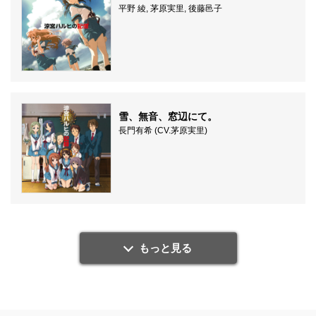
平野 綾, 茅原実里, 後藤邑子
雪、無音、窓辺にて。
長門有希 (CV.茅原実里)
もっと見る