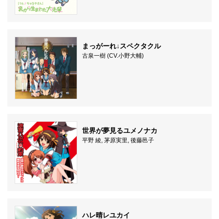
まっがーれ↓スペクタクル
古泉一樹 (CV.小野大輔)
世界が夢見るユメノナカ
平野 綾, 茅原実里, 後藤邑子
ハレ晴レユカイ