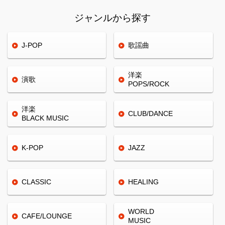
ジャンルから探す
J-POP
歌謡曲
洋楽
演歌
POPS/ROCK
洋楽
CLUB/
DANCE
BLACK
MUSIC
K-POP
JAZZ
CLASSIC
HEALING
WORLD
CAFE/
LOUNGE
MUSIC