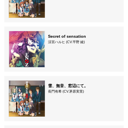
Secret of sensation
涼宮ハルヒ (CV.平野 綾)
雪、無音、窓辺にて。
長門有希 (CV.茅原実里)