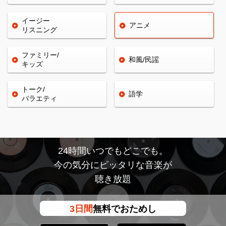
イージー
アニメ
リスニング
ファミリー/
和風/民謡
キッズ
トーク/
語学
バラエティ
24時間いつでもどこでも。
今の気分にピッタリな音楽が
聴き放題
3日間
無料でおためし