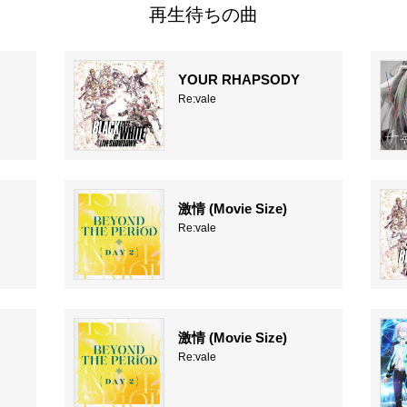
再生待ちの曲
YOUR RHAPSODY
Re:vale
激情 (Movie Size)
Re:vale
激情 (Movie Size)
Re:vale