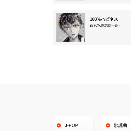
100%ハピネス
百 (CV.保志総一朗)
J-POP
歌謡曲