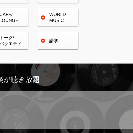
CAFE/
WORLD
LOUNGE
MUSIC
トーク/
語学
バラエティ
楽が
聴き放題