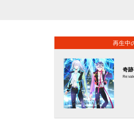
再生中
奇跡
Re:val