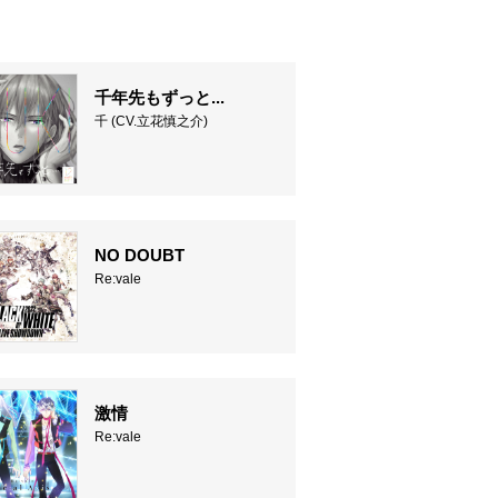
千年先もずっと...
千 (CV.立花慎之介)
NO DOUBT
Re:vale
激情
Re:vale