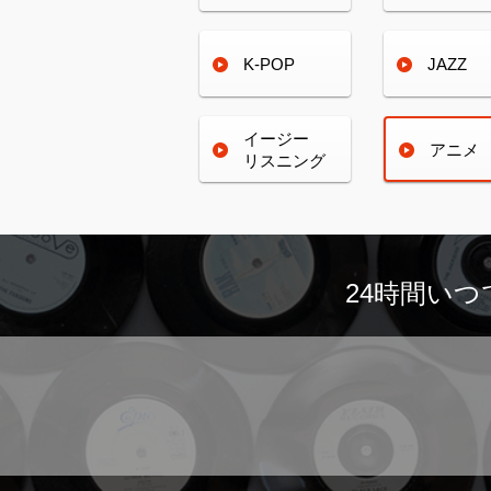
K-POP
JAZZ
イージー
アニメ
リスニング
24時間い