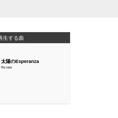
再生する曲
太陽のEsperanza
Re:vale