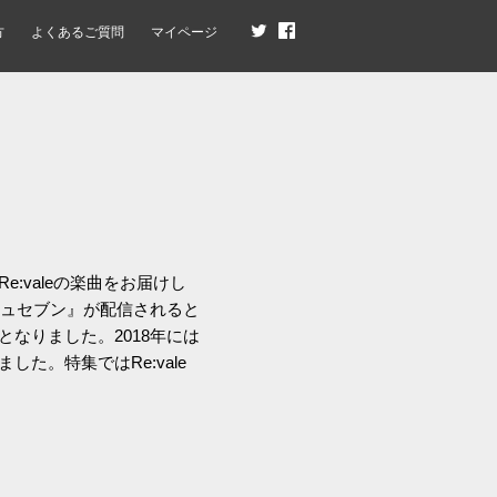
方
よくあるご質問
マイページ
:valeの楽曲をお届けし
シュセブン』が配信されると
なりました。2018年には
た。特集ではRe:vale