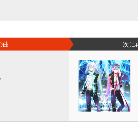
の曲
次に
e