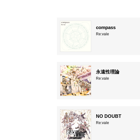
compass
Re:vale
永遠性理論
Re:vale
NO DOUBT
Re:vale