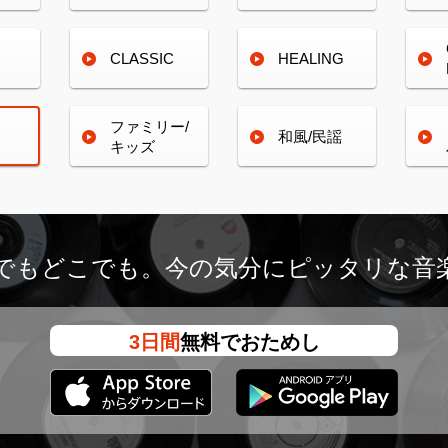
CLASSIC
HEALING
ファミリー/
和風/民謡
キッズ
つでもどこでも。
今の気分にピッタリな音
3日間
無料でおためし