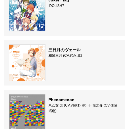
Joker Flag
IDOLiSH7
三日月のヴェール
和泉三月 (CV.代永 翼)
Phenomenon
八乙女 楽 (CV.羽多野 渉), 十 龍之介 (CV.佐藤
拓也)