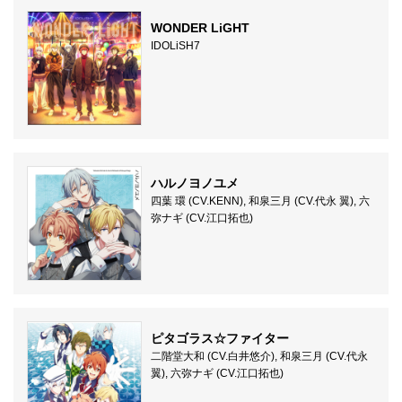
WONDER LiGHT
IDOLiSH7
ハルノヨノユメ
四葉 環 (CV.KENN), 和泉三月 (CV.代永 翼), 六
弥ナギ (CV.江口拓也)
ピタゴラス☆ファイター
二階堂大和 (CV.白井悠介), 和泉三月 (CV.代永
翼), 六弥ナギ (CV.江口拓也)