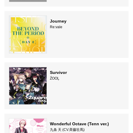
Journey
Re:vale
Survivor
ŹOOĻ
Wonderful Octave (Tenn ver.)
九条 天 (CV.斉藤壮馬)