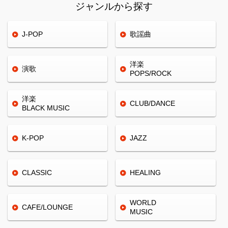
ジャンルから探す
J-POP
歌謡曲
洋楽
演歌
POPS/ROCK
洋楽
CLUB/
DANCE
BLACK
MUSIC
K-POP
JAZZ
CLASSIC
HEALING
WORLD
CAFE/
LOUNGE
MUSIC