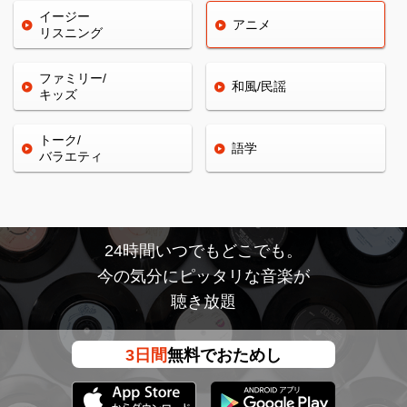
イージー
アニメ
リスニング
ファミリー/
和風/民謡
キッズ
トーク/
語学
バラエティ
24時間いつでもどこでも。
今の気分にピッタリな音楽が
聴き放題
3日間
無料でおためし