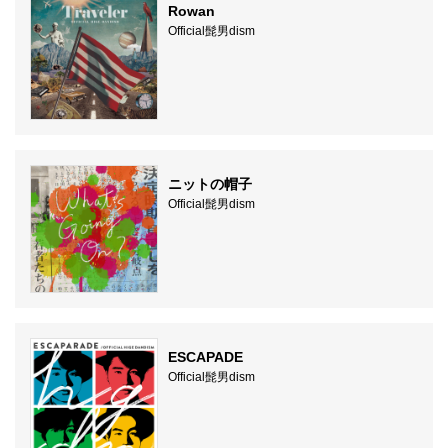
Rowan
Official髭男dism
ニットの帽子
Official髭男dism
ESCAPADE
Official髭男dism