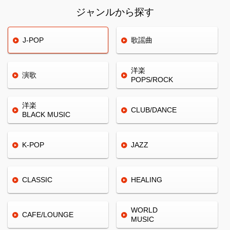
ジャンルから探す
J-POP
歌謡曲
洋楽
演歌
POPS/ROCK
洋楽
CLUB/
DANCE
BLACK
MUSIC
K-POP
JAZZ
CLASSIC
HEALING
WORLD
CAFE/
LOUNGE
MUSIC