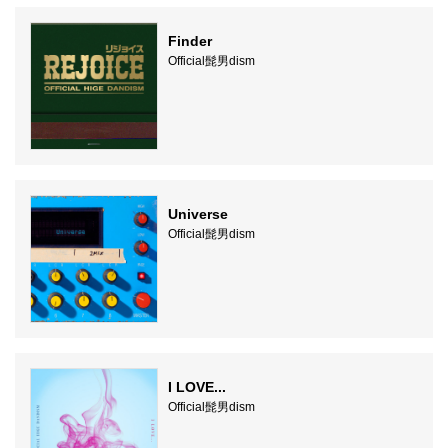
Finder
Official髭男dism
Universe
Official髭男dism
I LOVE...
Official髭男dism