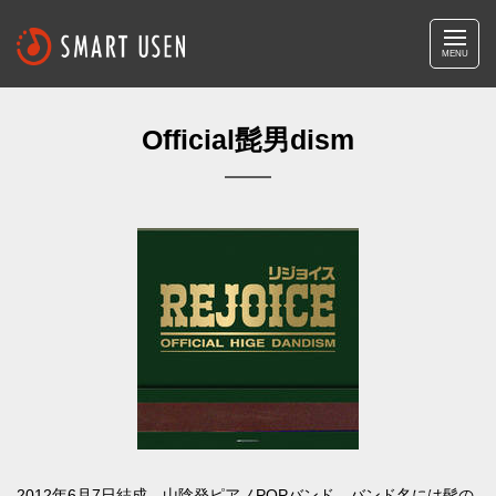
MENU
Official髭男dism
2012年6月7日結成、山陰発ピアノPOPバンド。バンド名には髭の