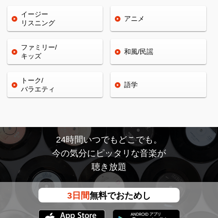
イージー
アニメ
リスニング
ファミリー/
和風/民謡
キッズ
トーク/
語学
バラエティ
24時間いつでもどこでも。
今の気分にピッタリな音楽が
聴き放題
3日間
無料でおためし