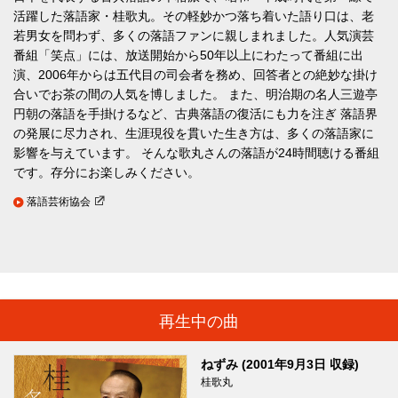
活躍した落語家・桂歌丸。その軽妙かつ落ち着いた語り口は、老
若男女を問わず、多くの落語ファンに親しまれました。人気演芸
番組「笑点」には、放送開始から50年以上にわたって番組に出
演、2006年からは五代目の司会者を務め、回答者との絶妙な掛け
合いでお茶の間の人気を博しました。 また、明治期の名人三遊亭
円朝の落語を手掛けるなど、古典落語の復活にも力を注ぎ 落語界
の発展に尽力され、生涯現役を貫いた生き方は、多くの落語家に
影響を与えています。 そんな歌丸さんの落語が24時間聴ける番組
です。存分にお楽しみください。
落語芸術協会
再生中の曲
ねずみ (2001年9月3日 収録)
桂歌丸