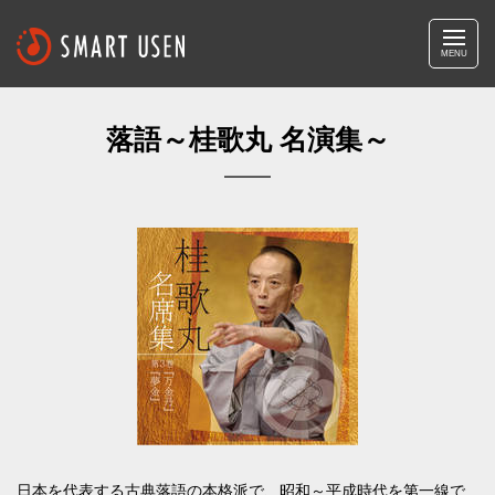
MENU
落語～桂歌丸 名演集～
日本を代表する古典落語の本格派で、昭和～平成時代を第一線で