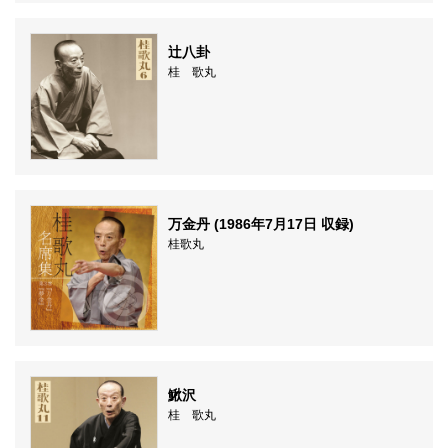
辻八卦
桂 歌丸
万金丹 (1986年7月17日 収録)
桂歌丸
鰍沢
桂 歌丸