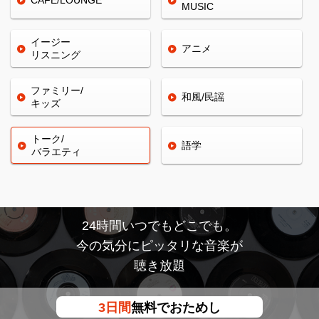
CAFE/
LOUNGE
MUSIC
イージー
アニメ
リスニング
ファミリー/
和風/民謡
キッズ
トーク/
語学
バラエティ
24時間いつでもどこでも。
今の気分にピッタリな音楽が
聴き放題
3日間
無料でおためし