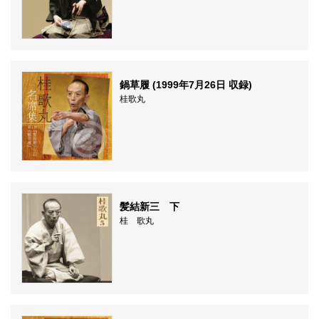
鍋草履 (1999年7月26日 収録)
桂歌丸
髪結新三 下
桂 歌丸