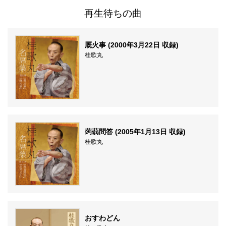
再生待ちの曲
厩火事 (2000年3月22日 収録)
桂歌丸
蒟蒻問答 (2005年1月13日 収録)
桂歌丸
おすわどん