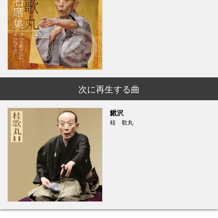
次に再生する曲
鰍沢
桂 歌丸