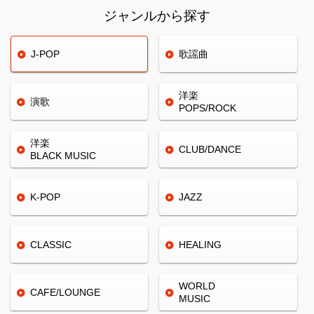
ジャンルから探す
J-POP
歌謡曲
洋楽
演歌
POPS/ROCK
洋楽
CLUB/
DANCE
BLACK
MUSIC
K-POP
JAZZ
CLASSIC
HEALING
WORLD
CAFE/
LOUNGE
MUSIC