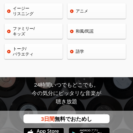
イージー
アニメ
リスニング
ファミリー/
和風/民謡
キッズ
トーク/
語学
バラエティ
24時間いつでもどこでも。
今の気分にピッタリな音楽が
聴き放題
3日間
無料でおためし