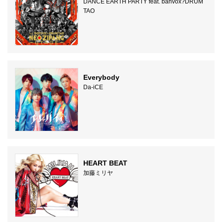
DANCE EARTH PARTY feat. banvox?DRUM
TAO
Everybody
Da-iCE
HEART BEAT
加藤ミリヤ