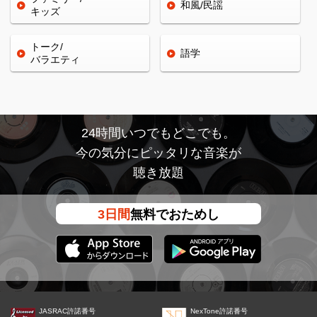
和風/民謡
キッズ
トーク/
語学
バラエティ
24時間いつでもどこでも。
今の気分にピッタリな音楽が
聴き放題
3日間
無料でおためし
JASRAC許諾番号
NexTone許諾番号