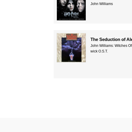
John Williams
The Seduction of Al
John Williams: Witches Of
wick O.S.T.