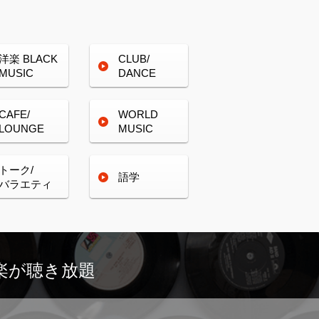
洋楽
BLACK
CLUB/
MUSIC
DANCE
CAFE/
WORLD
LOUNGE
MUSIC
トーク/
語学
バラエティ
楽が
聴き放題