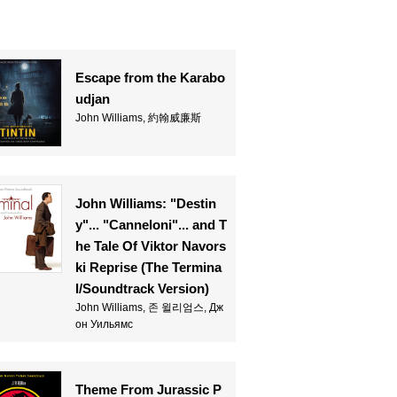
Escape from the Karabo
udjan
John Williams, 約翰威廉斯
John Williams: "Destin
y"... "Canneloni"... and T
he Tale Of Viktor Navors
ki Reprise (The Termina
l/Soundtrack Version)
John Williams, 존 윌리엄스, Дж
он Уильямс
Theme From Jurassic P