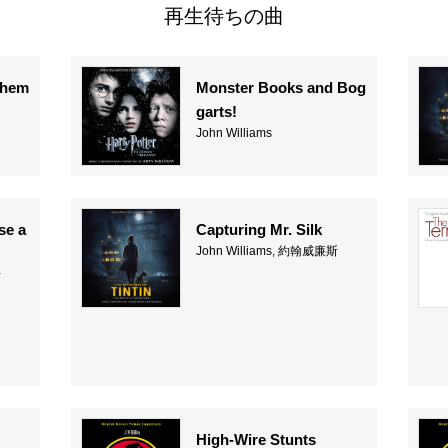
再生待ちの曲
Them
Monster Books and Bog
garts!
John Williams
se a
Capturing Mr. Silk
John Williams, 約翰威廉斯
斯
High-Wire Stunts