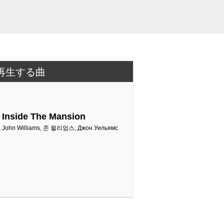
再生する曲
Inside The Mansion
John Williams, 존 윌리엄스, Джон Уильямс