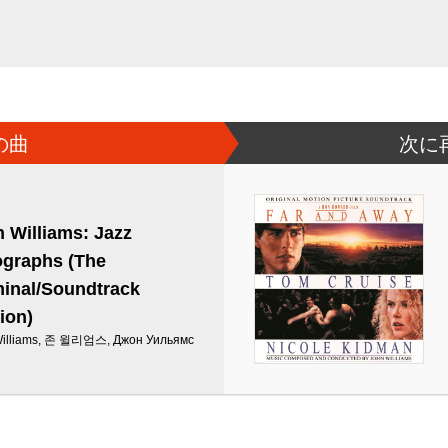
の曲
次に
 Williams: Jazz
ographs (The
inal/Soundtrack
ion)
Williams, 존 윌리엄스, Джон Уильямс