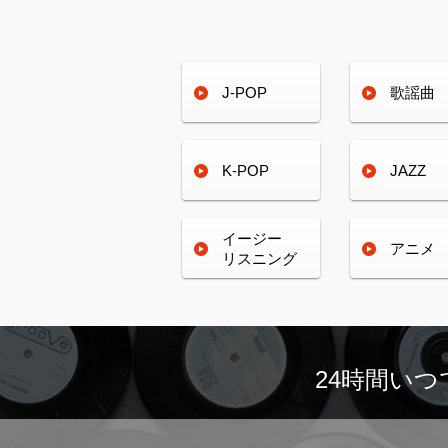
J-POP
歌謡曲
K-POP
JAZZ
イージー
アニメ
リスニング
24時間い