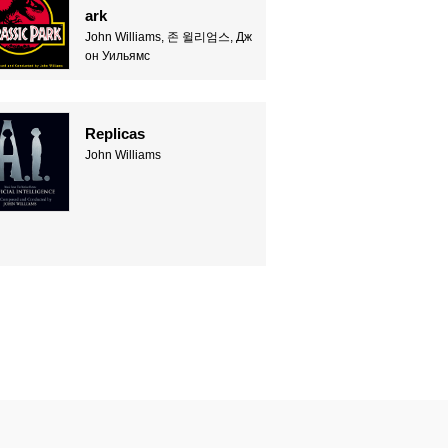
ark
John Williams, 존 윌리엄스, Дж
он Уильямс
Replicas
John Williams