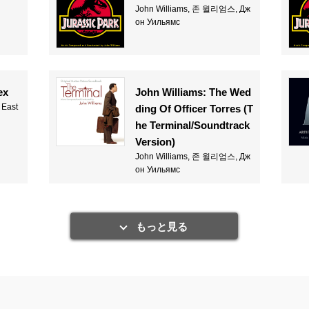
John Williams, 존 윌리엄스, Дж
он Уильямс
ex
John Williams: The Wed
 East
ding Of Officer Torres (T
he Terminal/Soundtrack
Version)
John Williams, 존 윌리엄스, Дж
он Уильямс
もっと見る