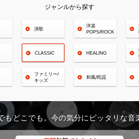
ジャンルから探す
洋楽
演歌
POPS/ROCK
CLASSIC
HEALING
ファミリー/
和風/民謡
キッズ
つでもどこでも。
今の気分にピッタリな音