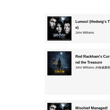
Lumos! (Hedwig's 
e)
John Williams
Red Rackham's Cur
nd the Treasure
John Williams, 約翰威廉
Mischief Managed!