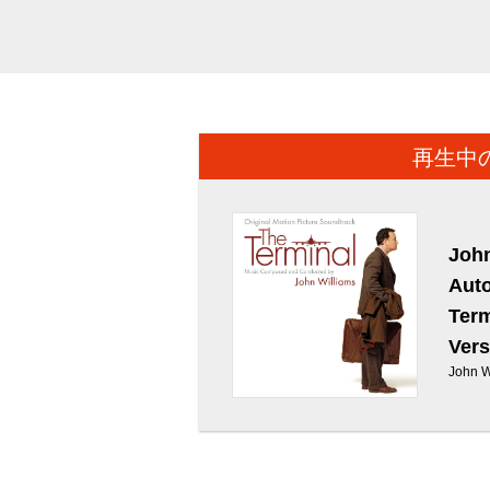
再生中
John
Aut
Term
Vers
John 