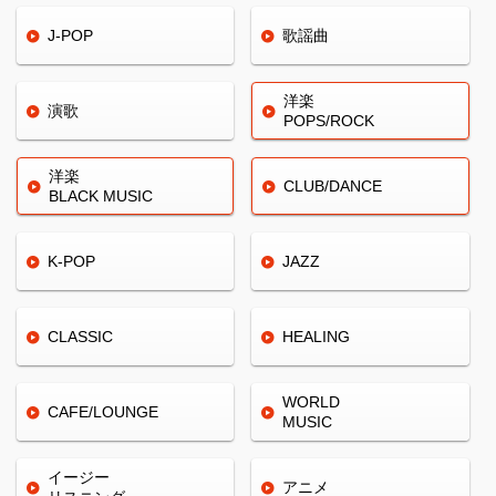
J-POP
歌謡曲
洋楽
演歌
POPS/ROCK
洋楽
CLUB/
DANCE
BLACK
MUSIC
K-POP
JAZZ
CLASSIC
HEALING
WORLD
CAFE/
LOUNGE
MUSIC
イージー
アニメ