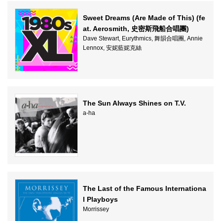
Sweet Dreams (Are Made of This) (fe
at. Aerosmith, 史密斯飛船合唱團)
Dave Stewart, Eurythmics, 舞韻合唱團, Annie
Lennox, 安妮藍妮克絲
The Sun Always Shines on T.V.
a-ha
The Last of the Famous Internationa
l Playboys
Morrissey