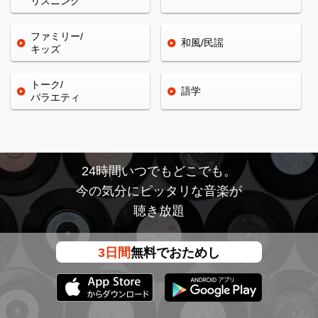
リスニング
ファミリー/
和風/民謡
キッズ
トーク/
語学
バラエティ
24時間いつでもどこでも。
今の気分にピッタリな音楽が
聴き放題
3日間
無料でおためし