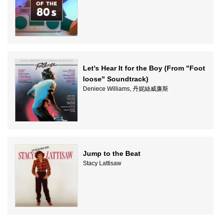
Let's Hear It for the Boy (From "Foot
loose" Soundtrack)
Deniece Williams, 丹妮絲威廉斯
Jump to the Beat
Stacy Lattisaw