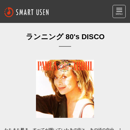
MENU
ランニング 80's DISCO
たちまち甦る、すべてが輝いていたあの街と、あの頃の自分…！