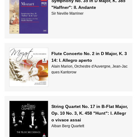
Symphony No. 35 in D Major, K. 385
"Haffner": II. Andante
Sir Neville Marriner
Flute Concerto No. 2 in D Major, K. 3
14: I. Allegro aperto
Alain Marion, Orchestre d'Auvergne, Jean-Jac
ques Kantorow
String Quartet No. 17 in B-Flat Major,
Op. 10 No. 3, K. 458 "Hunt": I. Allegr
o vivace assai
Alban Berg Quartett