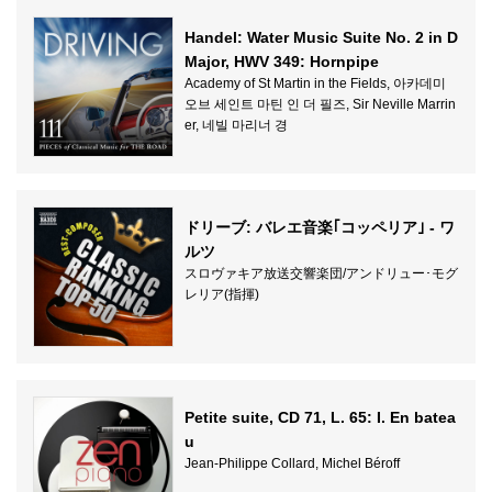
Handel: Water Music Suite No. 2 in D
Major, HWV 349: Hornpipe
Academy of St Martin in the Fields, 아카데미
오브 세인트 마틴 인 더 필즈, Sir Neville Marrin
er, 네빌 마리너 경
ドリーブ: バレエ音楽｢コッペリア｣ - ワ
ルツ
スロヴァキア放送交響楽団/アンドリュー･モグ
レリア(指揮)
Petite suite, CD 71, L. 65: I. En batea
u
Jean-Philippe Collard, Michel Béroff