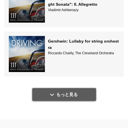
ght Sonata": II. Allegretto
Vladimir Ashkenazy
Gershwin: Lullaby for string orchest
ra
Riccardo Chailly, The Cleveland Orchestra
もっと見る