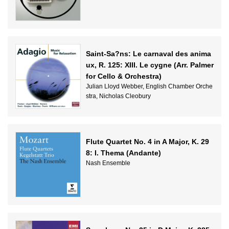
Saint-Sa?ns: Le carnaval des anima
ux, R. 125: XIII. Le cygne (Arr. Palmer
for Cello & Orchestra)
Julian Lloyd Webber, English Chamber Orche
stra, Nicholas Cleobury
Flute Quartet No. 4 in A Major, K. 29
8: I. Thema (Andante)
Nash Ensemble