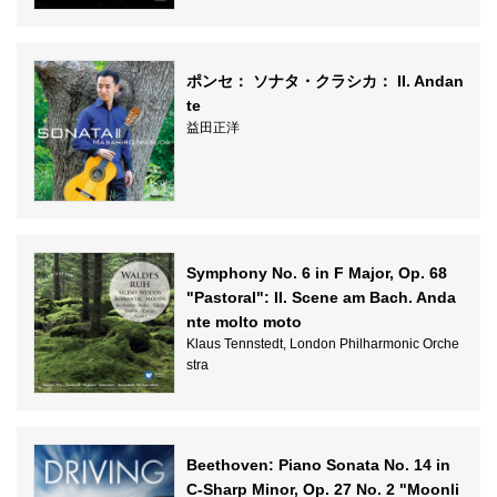
ポンセ： ソナタ・クラシカ： II. Andan
te
益田正洋
Symphony No. 6 in F Major, Op. 68
"Pastoral": II. Scene am Bach. Anda
nte molto moto
Klaus Tennstedt, London Philharmonic Orche
stra
Beethoven: Piano Sonata No. 14 in
C-Sharp Minor, Op. 27 No. 2 "Moonli