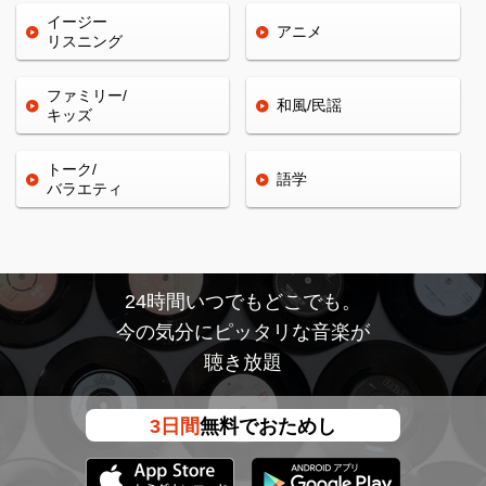
イージー
アニメ
リスニング
ファミリー/
和風/民謡
キッズ
トーク/
語学
バラエティ
24時間いつでもどこでも。
今の気分にピッタリな音楽が
聴き放題
3日間
無料でおためし