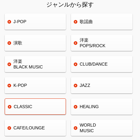
ジャンルから探す
J-POP
歌謡曲
洋楽
演歌
POPS/ROCK
洋楽
CLUB/
DANCE
BLACK
MUSIC
K-POP
JAZZ
CLASSIC
HEALING
WORLD
CAFE/
LOUNGE
MUSIC