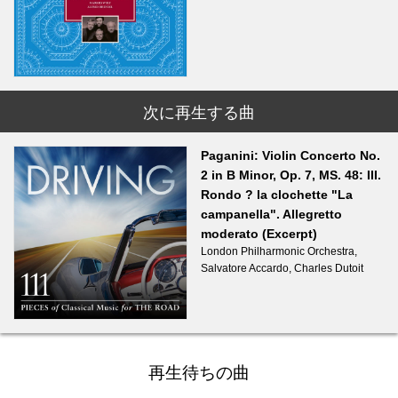
次に再生する曲
Paganini: Violin Concerto No.
2 in B Minor, Op. 7, MS. 48: III.
Rondo ? la clochette "La
campanella". Allegretto
moderato (Excerpt)
London Philharmonic Orchestra,
Salvatore Accardo, Charles Dutoit
再生待ちの曲