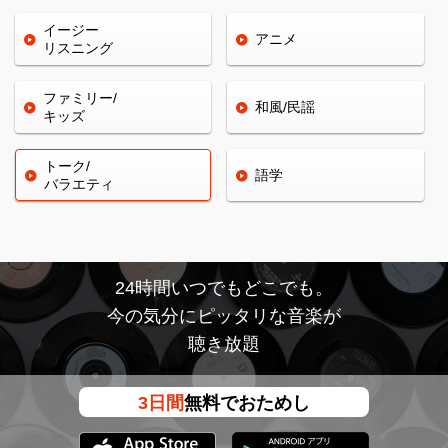
イージー
アニメ
リスニング
ファミリー/
和風/民謡
キッズ
トーク/
語学
バラエティ
24時間いつでもどこでも。
今の気分にピッタリな音楽が
聴き放題
3日間
無料でおためし