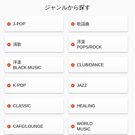
ジャンルから探す
J-POP
歌謡曲
洋楽
演歌
POPS/ROCK
洋楽
CLUB/
DANCE
BLACK
MUSIC
K-POP
JAZZ
CLASSIC
HEALING
WORLD
CAFE/
LOUNGE
MUSIC