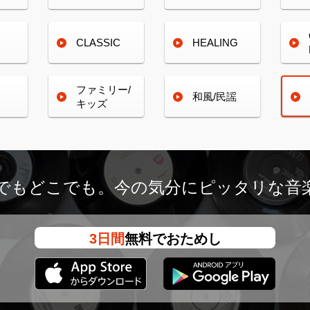
CLASSIC
HEALING
ファミリー/
和風/民謡
キッズ
つでもどこでも。
今の気分にピッタリな音
3日間
無料でおためし