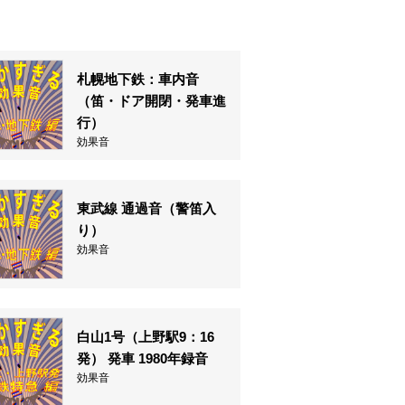
札幌地下鉄：車内音
（笛・ドア開閉・発車進
行）
効果音
東武線 通過音（警笛入
り）
効果音
白山1号（上野駅9：16
発） 発車 1980年録音
効果音