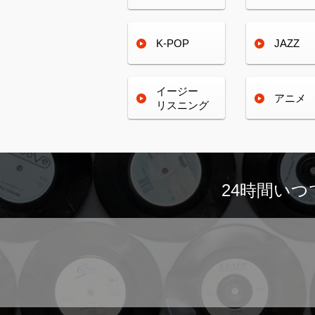
K-POP
JAZZ
イージー
アニメ
リスニング
24時間い