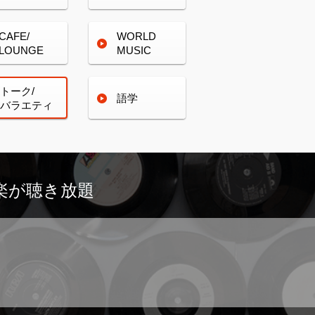
CAFE/
WORLD
LOUNGE
MUSIC
トーク/
語学
バラエティ
楽が
聴き放題