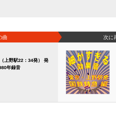
の曲
次に
（上野駅22：34発） 発
1980年録音