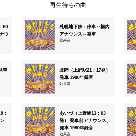
再生待ちの曲
：50
札幌地下鉄：停車～構内
ナウ
アナウンス～発車
効果音
発車
北陸（上野駅21：17発）
発車 1980年録音
効果音
8：
あいづ（上野駅13：03
ウン
発） 発車前アナウンス、
発車 1980年録音
効果音