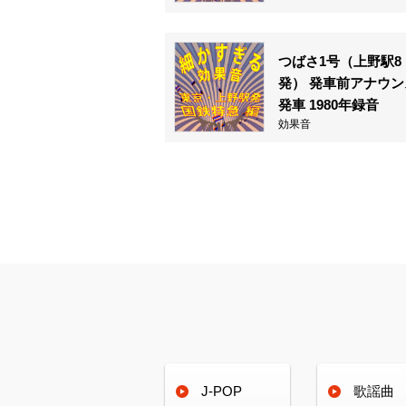
つばさ1号（上野駅8
発） 発車前アナウン
発車 1980年録音
効果音
J-POP
歌謡曲