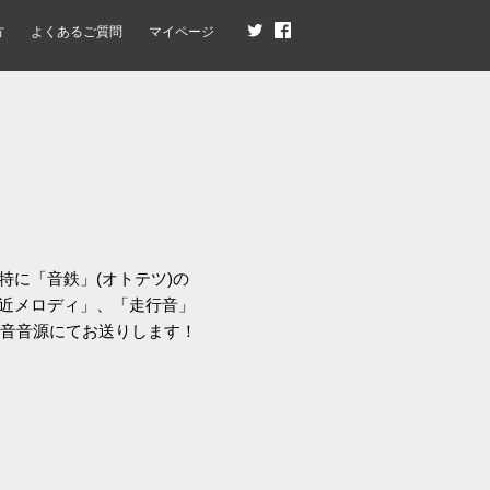
方
よくあるご質問
マイページ
に「音鉄」(オトテツ)の
近メロディ」、「走行音」
録音音源にてお送りします！