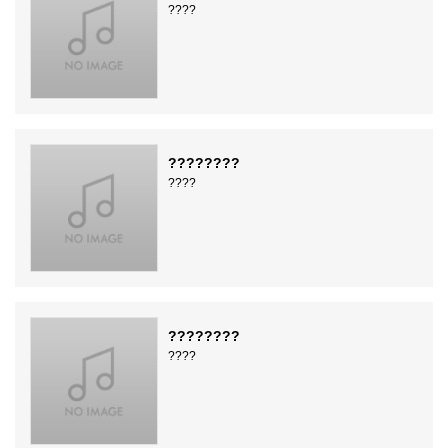
????
????????
????
????????
????