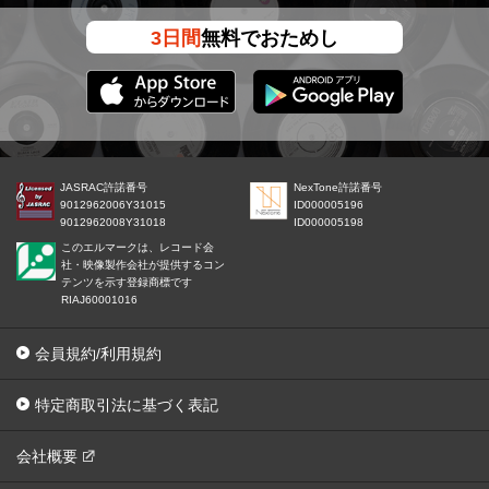
3日間
無料でおためし
JASRAC許諾番号
NexTone許諾番号
9012962006Y31015
ID000005196
9012962008Y31018
ID000005198
このエルマークは、レコード会
社・映像製作会社が提供するコン
テンツを示す登録商標です
RIAJ60001016
会員規約/利用規約
特定商取引法に基づく表記
会社概要