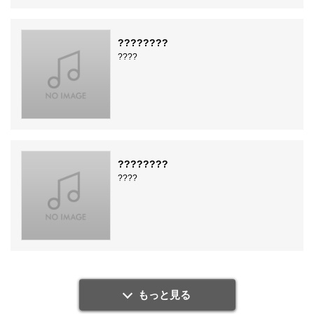
????????
????
????????
????
もっと見る