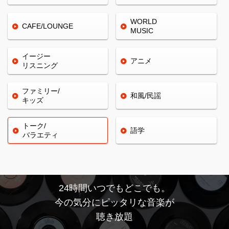
WORLD
CAFE/
LOUNGE
MUSIC
イージー
アニメ
リスニング
ファミリー/
和風/民謡
キッズ
トーク/
語学
バラエティ
24時間いつでもどこでも。
今の気分にピッタリな音楽が
聴き放題