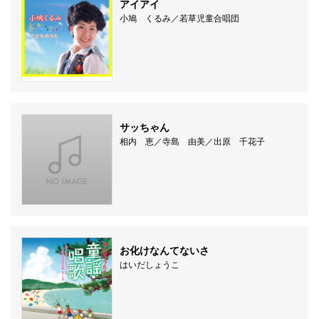
アイアイ
小鳩 くるみ／若草児童合唱団
サッちゃん
相内 恵／寺島 由美／出原 千花子
お化けなんてないさ
はいだしょうこ