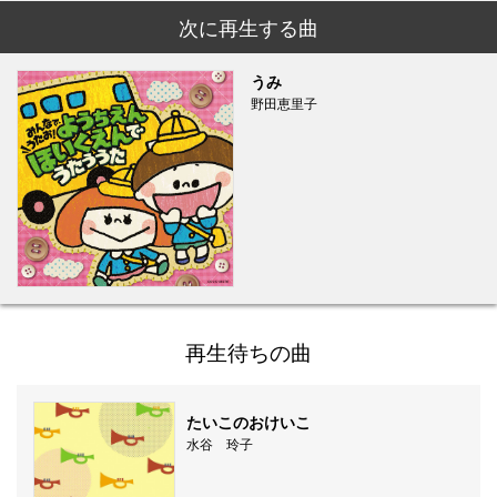
次に再生する曲
うみ
野田恵里子
再生待ちの曲
たいこのおけいこ
水谷 玲子