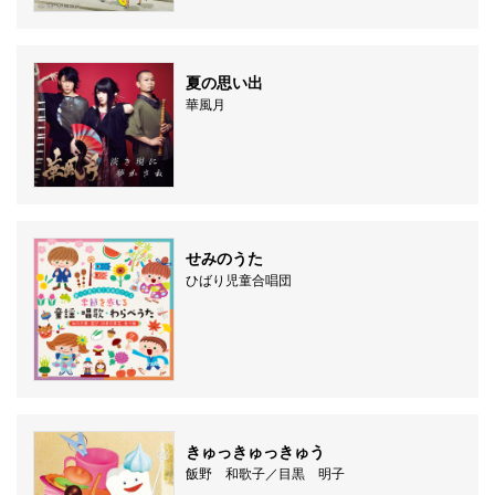
夏の思い出
華風月
せみのうた
ひばり児童合唱団
きゅっきゅっきゅう
飯野 和歌子／目黒 明子