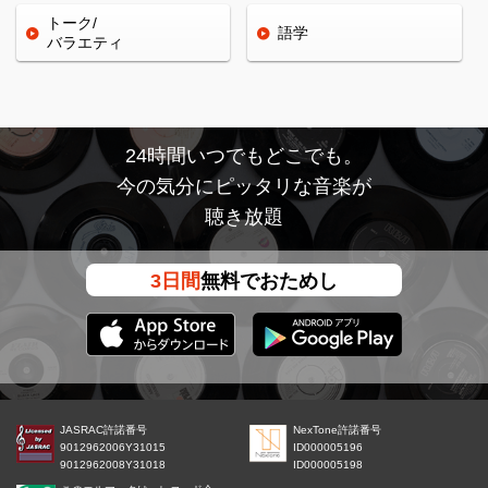
トーク/
語学
バラエティ
24時間いつでもどこでも。
今の気分にピッタリな音楽が
聴き放題
3日間
無料でおためし
JASRAC許諾番号
NexTone許諾番号
9012962006Y31015
ID000005196
9012962008Y31018
ID000005198