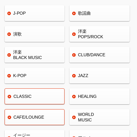
J-POP
歌謡曲
洋楽
演歌
POPS/ROCK
洋楽
CLUB/
DANCE
BLACK
MUSIC
K-POP
JAZZ
CLASSIC
HEALING
WORLD
CAFE/
LOUNGE
MUSIC
イージー