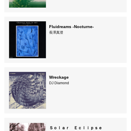
Fluidreams -Nocturne-
長澤真澄
Wreckage
DJ Diamond
Ｓｏｌａｒ Ｅｃｌｉｐｓｅ