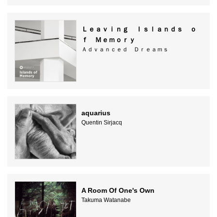
Ｌｅａｖｉｎｇ Ｉｓｌａｎｄｓ ｏ
ｆ Ｍｅｍｏｒｙ
Ａｄｖａｎｃｅｄ Ｄｒｅａｍｓ
aquarius
Quentin Sirjacq
A Room Of One's Own
Takuma Watanabe