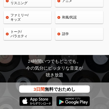
アニメ
リスニング
ファミリー/
和風/民謡
キッズ
トーク/
語学
バラエティ
24時間いつでもどこでも。
今の気分にピッタリな音楽が
聴き放題
3日間
無料でおためし