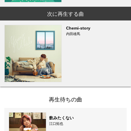
次に再生する曲
Chemi-story
内田雄馬
再生待ちの曲
飲みたくない
江口拓也