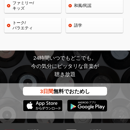
ファミリー/
和風/民謡
キッズ
トーク/
語学
バラエティ
24時間いつでもどこでも。
今の気分にピッタリな音楽が
聴き放題
3日間
無料でおためし