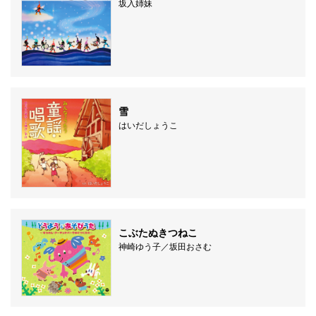
坂入姉妹
雪
はいだしょうこ
こぶたぬきつねこ
神崎ゆう子／坂田おさむ