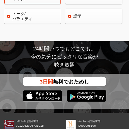
トーク/
語学
バラエティ
24時間いつでもどこでも。
今の気分にピッタリな音楽が
聴き放題
3日間
無料でおためし
JASRAC許諾番号
NexTone許諾番号
9012962006Y31015
ID000005196