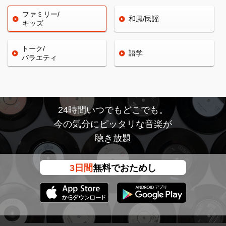
ファミリー/
和風/民謡
キッズ
トーク/
語学
バラエティ
24時間いつでもどこでも。
今の気分にピッタリな音楽が
聴き放題
3日間
無料でおためし