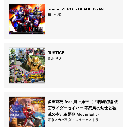
Round ZERO ～BLADE BRAVE
相川七瀬
JUSTICE
貴水 博之
多重露光 feat.川上洋平（『劇場短編 仮
面ライダーセイバー 不死鳥の剣士と破
滅の本』主題歌 Movie Edit）
東京スカパラダイスオーケストラ