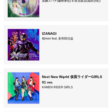
黒鋼スパナ(藤林泰也) & 枝見鏡花(福田沙紀)
IZANAGI
桜men feat. 多和田任益
Next New Wφrld 仮面ライダーGIRLS
01 ver.
KAMEN RIDER GIRLS