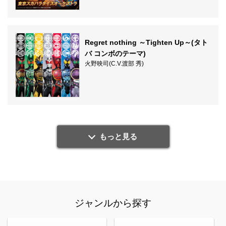
Regret nothing ～Tighten Up～(タト
バ コンボのテーマ)
火野映司(C.V.渡部 秀)
もっと見る
ジャンルから探す