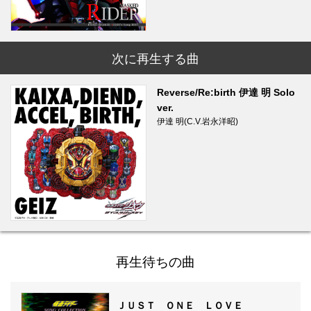
次に再生する曲
Reverse/Re:birth 伊達 明 Solo
ver.
伊達 明(C.V.岩永洋昭)
再生待ちの曲
ＪＵＳＴ ＯＮＥ ＬＯＶＥ