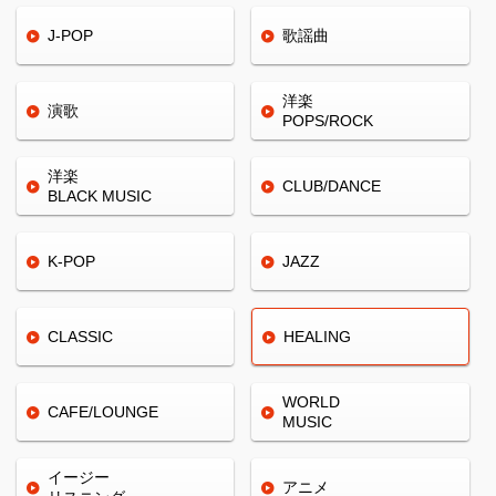
J-POP
歌謡曲
洋楽
演歌
POPS/ROCK
洋楽
CLUB/
DANCE
BLACK
MUSIC
K-POP
JAZZ
CLASSIC
HEALING
WORLD
CAFE/
LOUNGE
MUSIC
イージー
アニメ