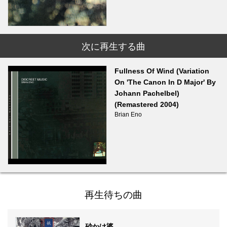
次に再生する曲
Fullness Of Wind (Variation
On 'The Canon In D Major' By
Johann Pachelbel)
(Remastered 2004)
Brian Eno
再生待ちの曲
砂かけ婆