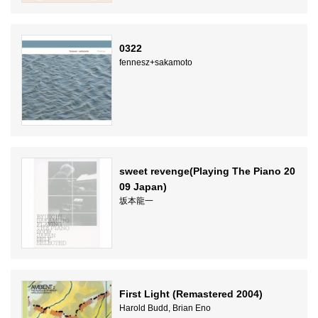
0322
fennesz+sakamoto
sweet revenge(Playing The Piano 20
09 Japan)
坂本龍一
First Light (Remastered 2004)
Harold Budd, Brian Eno