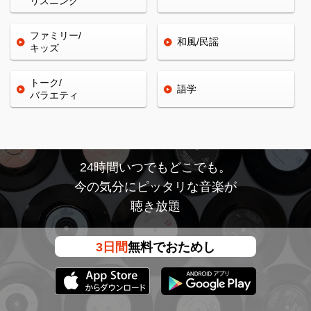
リスニング
ファミリー/
和風/民謡
キッズ
トーク/
語学
バラエティ
24時間いつでもどこでも。
今の気分にピッタリな音楽が
聴き放題
3日間
無料でおためし