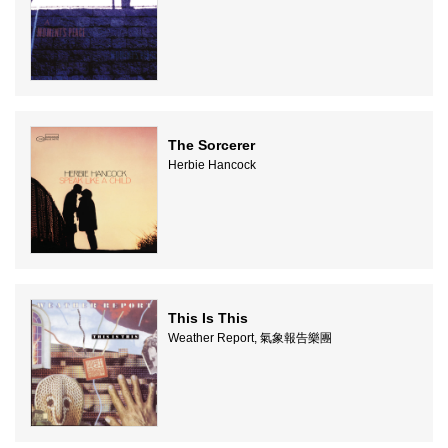
The Sorcerer
Herbie Hancock
This Is This
Weather Report, 氣象報告樂團