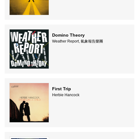
Domino Theory
Weather Report, 氣象報告樂團
First Trip
Herbie Hancock