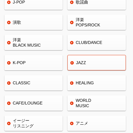
J-POP
歌謡曲
洋楽
演歌
POPS/ROCK
洋楽
CLUB/
DANCE
BLACK
MUSIC
K-POP
JAZZ
CLASSIC
HEALING
WORLD
CAFE/
LOUNGE
MUSIC
イージー
アニメ
リスニング