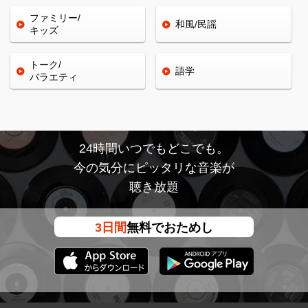
ファミリー/
和風/民謡
キッズ
トーク/
語学
バラエティ
24時間いつでもどこでも。
今の気分にピッタリな音楽が
聴き放題
3日間
無料でおためし