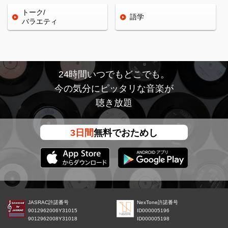
トーク/
語学
バラエティ
24時間いつでもどこでも。
今の気分にピッタリな音楽が
聴き放題
3日間
無料でおためし
JASRAC許諾番号
NexTone許諾番号
9012962006Y31015
ID000005196
9012962008Y31018
ID000005198