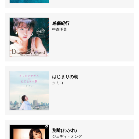
感傷紀行
中森明菜
はじまりの朝
クミコ
別離(わかれ)
ジュディ・オング