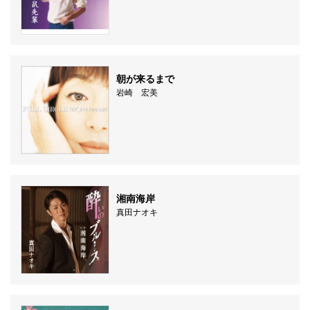
朝が来るまで
岩崎 宏美
湘南海岸
真田ナオキ