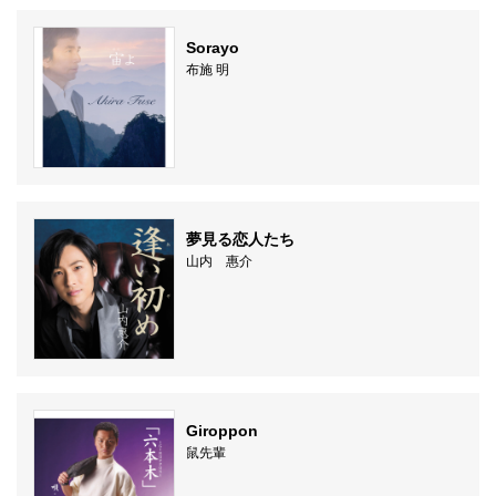
Sorayo
布施 明
夢見る恋人たち
山内 惠介
Giroppon
鼠先輩