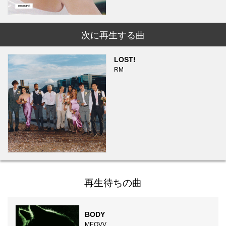
次に再生する曲
LOST!
RM
再生待ちの曲
BODY
MEOVV