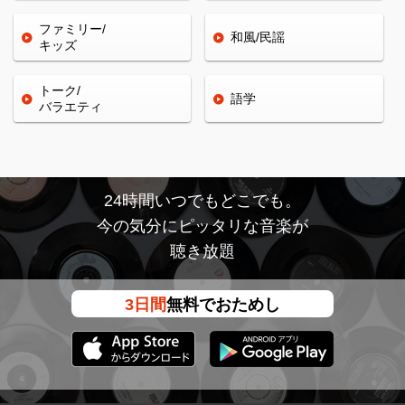
ファミリー/
和風/民謡
キッズ
トーク/
語学
バラエティ
24時間いつでもどこでも。
今の気分にピッタリな音楽が
聴き放題
3日間
無料でおためし