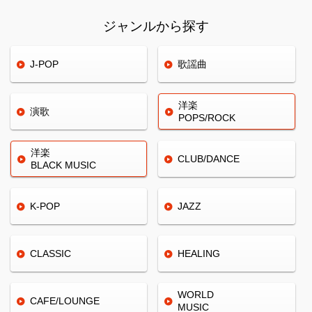
ジャンルから探す
J-POP
歌謡曲
洋楽
演歌
POPS/ROCK
洋楽
CLUB/
DANCE
BLACK
MUSIC
K-POP
JAZZ
CLASSIC
HEALING
WORLD
CAFE/
LOUNGE
MUSIC