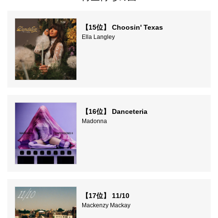
【15位】 Choosin' Texas
Ella Langley
【16位】 Danceteria
Madonna
【17位】 11/10
Mackenzy Mackay