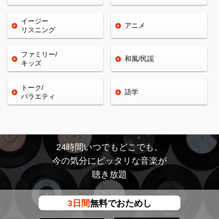
イージー
アニメ
リスニング
ファミリー/
和風/民謡
キッズ
トーク/
語学
バラエティ
24時間いつでもどこでも。
今の気分にピッタリな音楽が
聴き放題
3日間
無料でおためし