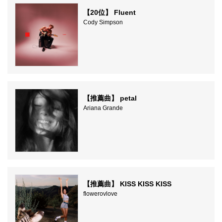
【20位】 Fluent
Cody Simpson
【推薦曲】 petal
Ariana Grande
【推薦曲】 KISS KISS KISS
flowerovlove