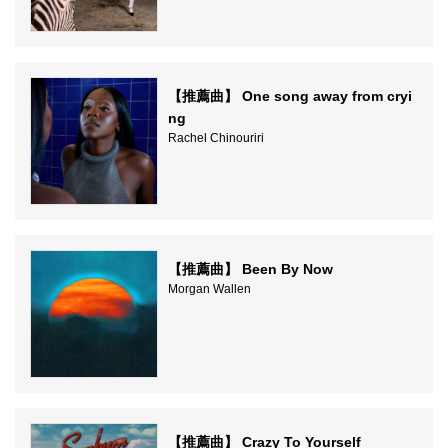
【推薦曲】 One song away from cryi
ng
Rachel Chinouriri
【推薦曲】 Been By Now
Morgan Wallen
【推薦曲】 Crazy To Yourself